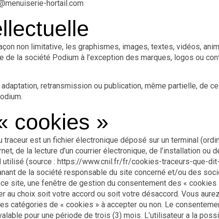
t@menuiserie-hortail.com
llectuelle
façon non limitative, les graphismes, images, textes, vidéos, anim
ve de la société Podium à l’exception des marques, logos ou con
n, adaptation, retransmission ou publication, même partielle, de 
Podium.
« cookies »
traceur est un fichier électronique déposé sur un terminal (ordin
et, de la lecture d’un courrier électronique, de l’installation ou de
 utilisé (source : https://www.cnil.fr/fr/cookies-traceurs-que-dit-
anant de la société responsable du site concerné et/ou des soci
 ce site, une fenêtre de gestion du consentement des « cookies » 
er au choix soit votre accord ou soit votre désaccord. Vous aure
des catégories de « cookies » à accepter ou non. Le consentem
alable pour une période de trois (3) mois. L’utilisateur a la pos